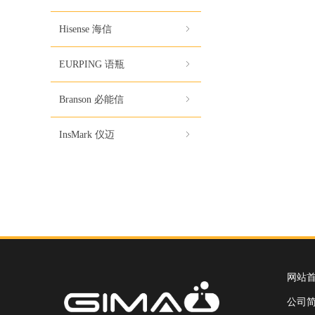
Hisense 海信
ꁇ
EURPING 语瓶
ꁇ
Branson 必能信
ꁇ
InsMark 仪迈
ꁇ
网站
公司