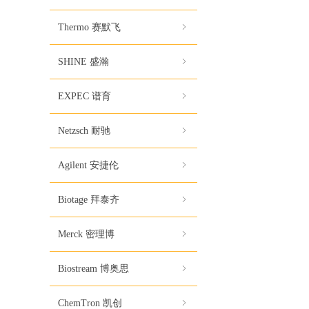
Thermo 赛默飞
ꁇ
SHINE 盛瀚
ꁇ
EXPEC 谱育
ꁇ
Netzsch 耐驰
ꁇ
Agilent 安捷伦
ꁇ
Biotage 拜泰齐
ꁇ
Merck 密理博
ꁇ
Biostream 博奥思
ꁇ
ChemTron 凯创
ꁇ