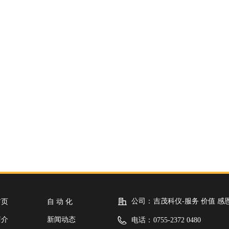
公司：
吉茂科仪-服务 价值 感
首页
自 动 化
简介
新闻动态
电话：
0755-2372 0480