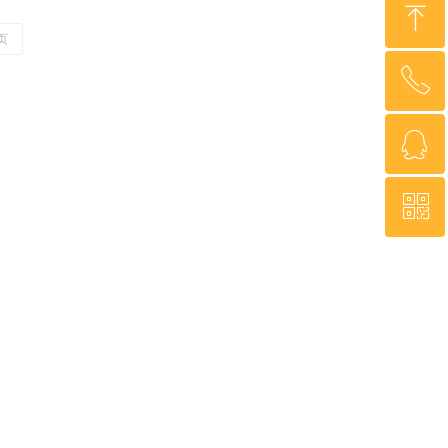
ꁸ
页
ꂅ
回到顶部
ꁗ
0755-2372 0480
ꀥ
QQ客服
微信二维码