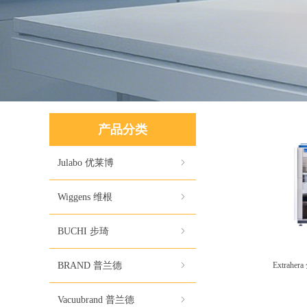
产品分类
Julabo 优莱博
ꁇ
Wiggens 维根
ꁇ
BUCHI 步琦
ꁇ
BRAND 普兰德
ꁇ
Extrah
Vacuubrand 普兰德
ꁇ