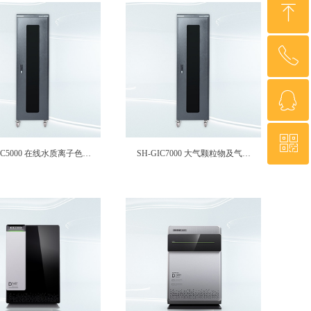
ꁸ
ꂅ
回到顶部
ꁗ
0755-2372 0480
ꀥ
QQ客服
IC5000 在线水质离子色谱
SH-GIC7000 大气颗粒物及气体
监测系统
组分在线离子色谱监测系统
微信二维码