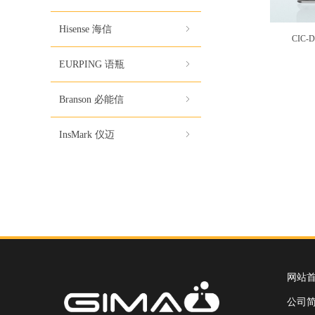
Hisense 海信
ꁇ
CIC
EURPING 语瓶
ꁇ
Branson 必能信
ꁇ
InsMark 仪迈
ꁇ
网站
公司