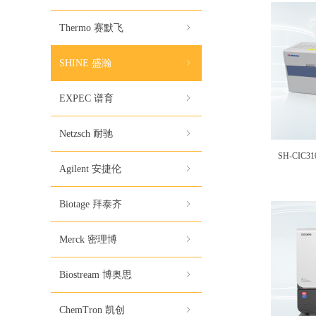
Thermo 赛默飞
ꁇ
SHINE 盛瀚
ꁇ
EXPEC 谱育
ꁇ
Netzsch 耐驰
ꁇ
SH-CIC
Agilent 安捷伦
ꁇ
Biotage 拜泰齐
ꁇ
Merck 密理博
ꁇ
Biostream 博奥思
ꁇ
ChemTron 凯创
ꁇ