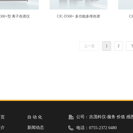
-D300+型 离子色谱仪
CIC-D500+ 多功能多维色谱
C
上一页
1
2
公司：
吉茂科仪-服务 价值 感
首页
自 动 化
简介
新闻动态
电话：
0755-2372 0480