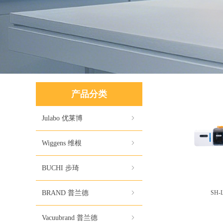
产品分类
Julabo 优莱博
ꁇ
Wiggens 维根
ꁇ
BUCHI 步琦
ꁇ
BRAND 普兰德
ꁇ
SH
Vacuubrand 普兰德
ꁇ