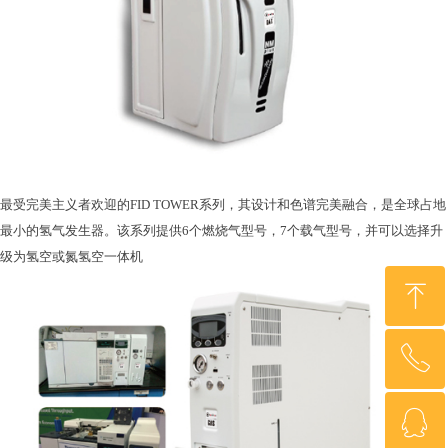
最受完美主义者欢迎的
FID TOWER系列，其设计和色谱完美融合，是全球占地
最小的氢气发生器。该系列提供6个燃烧气型号，7个载气型号，并可以选择升
级为氢空或氮氢空一体机
ꁸ
ꂅ
回到顶部
ꁗ
0755-2372 0480