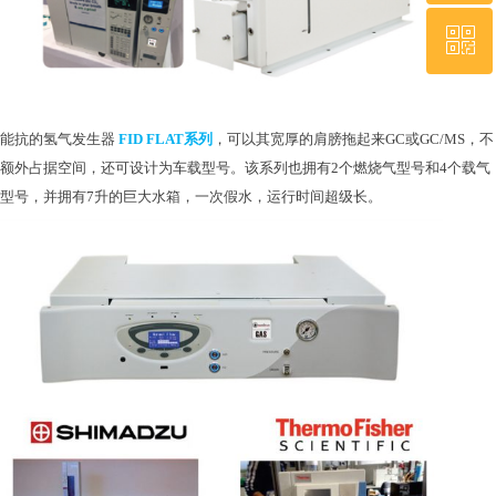
ꀥ
QQ客服
微信二维码
能抗的氢气发生器
FID FLAT系列
，可以其宽厚的肩膀拖起来
GC或GC/MS，不
额外占据空间，还可设计为车载型号。该系列也拥有2个燃烧气型号和4个载气
型号，并拥有7升的巨大水箱，一次假水，运行时间超级长。