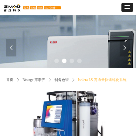
넳
넲
首页
ꄲ
Biotage 拜泰齐
ꄲ
制备色谱
ꄲ
Isolera LS 高通量快速纯化系统