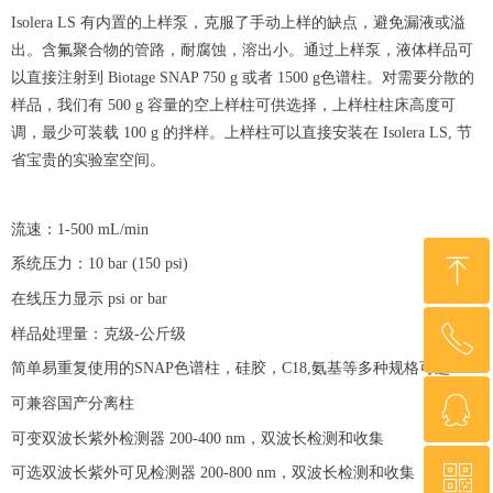
Isolera LS 有内置的上样泵，克服了手动上样的缺点，避免漏液或溢
出。含氟聚合物的管路，耐腐蚀，溶出小。通过上样泵，液体样品可
以直接注射到 Biotage SNAP 750 g 或者 1500 g色谱柱。对需要分散的
样品，我们有 500 g 容量的空上样柱可供选择，上样柱柱床高度可
调，最少可装载 100 g 的拌样。上样柱可以直接安装在 Isolera LS, 节
省宝贵的实验室空间。
流速：
1-500 mL/min
ꁸ
系统压力：
10 bar (150 psi)
在线压力显示
psi or bar
ꂅ
样品处理量：克级
-公斤级
回到顶部
简单易重复使用的
SNAP色谱柱，硅胶，C18,氨基等多种规格可选
ꁗ
可兼容国产分离柱
0755-2372 0480
可变双波长紫外检测器
200-400 nm，双波长检测和收集
ꀥ
可选双波长紫外可见检测器
200-800 nm，双波长检测和收集
QQ客服