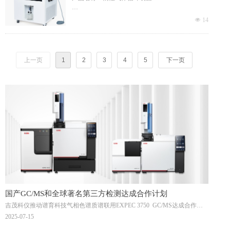
品牌：BUCHI/步琦
넶
14
型号：S-395
产地：瑞士
上一页
1
2
3
4
5
下一页
国产GC/MS和全球著名第三方检测达成合作计划
吉茂科仪推动谱育科技气相色谱质谱联用EXPEC 3750 GC/MS达成合作计
划
2025-07-15